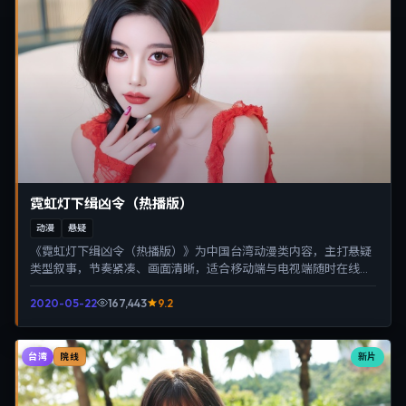
霓虹灯下缉凶令（热播版）
动漫
悬疑
《霓虹灯下缉凶令（热播版）》为中国台湾动漫类内容，主打悬疑
类型叙事，节奏紧凑、画面清晰，适合移动端与电视端随时在线观
看，带来沉浸式视听体验。
2020-05-22
167,443
9.2
台湾
新片
院线