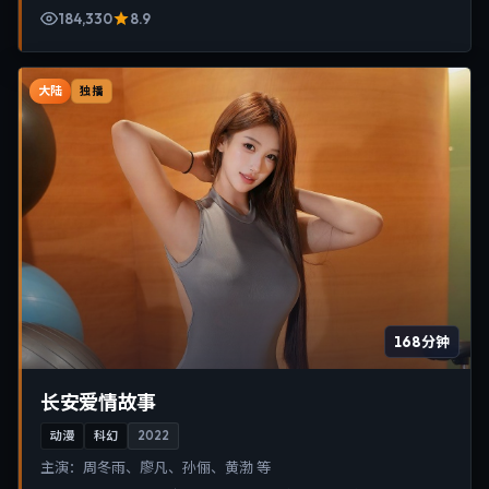
184,330
8.9
大陆
独播
168分钟
长安爱情故事
动漫
科幻
2022
主演：
周冬雨、廖凡、孙俪、黄渤 等