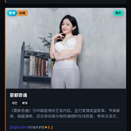
香港
新片
独播
雾都奇遇
综艺
爱情
《雾都奇遇》为中国香港综艺类内容，主打爱情类型叙事，节奏紧
凑、画面清晰，适合移动端与电视端随时在线观看，带来沉浸式视
听体验。
2023-09-11
169,915
8.2