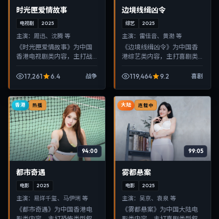
时光匣爱情故事
边境线缉凶令
电视剧
2025
综艺
2025
主演：
周迅、沈腾 等
主演：
雷佳音、黄渤 等
《时光匣爱情故事》为中国
《边境线缉凶令》为中国香
香港电视剧类内容，主打战
港综艺类内容，主打喜剧类
争类型叙事，节奏紧凑、画
型叙事，节奏紧凑、画面清
面清晰，适合移动端与电视
晰，适合移动端与电视端随
17,261
6.4
119,464
9.2
战争
喜剧
端随时在线观看，带来沉浸
时在线观看，带来沉浸式视
式视听体验。
听体验。
香港
大陆
热播
连载中
94:00
99:05
都市奇遇
雾都悬案
电影
2025
电影
2025
主演：
易烊千玺、马伊琍 等
主演：
吴京、袁泉 等
《都市奇遇》为中国香港电
《雾都悬案》为中国大陆电
影类内容，主打恐怖类型叙
影类内容，主打喜剧类型叙