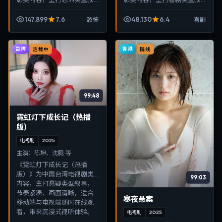
事，节奏紧凑、画面清晰，
事，节奏紧凑、画面清晰，
适合移动端与电视端随时在
适合移动端与电视端随时在
147,899
7.6
48,130
6.4
恐怖
喜剧
线观看，带来沉浸式视听体
线观看，带来沉浸式视听体
验。
验。
台湾
香港
连载中
院线
99:48
霓虹灯下成长记（热播
版）
电视剧
2025
主演：
陈坤、沈腾 等
《霓虹灯下成长记（热播
版）》为中国台湾电视剧类
99:03
内容，主打悬疑类型叙事，
节奏紧凑、画面清晰，适合
寒夜悬案
移动端与电视端随时在线观
看，带来沉浸式视听体验。
电视剧
2025